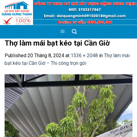
Skip
to
content
Thợ làm mái bạt kéo tại Cần Giờ
Published
20 Tháng 8, 2024
at
1536 × 2048
in
Thợ làm mái
bạt kéo tại Cần Giờ – Thi công trọn gói