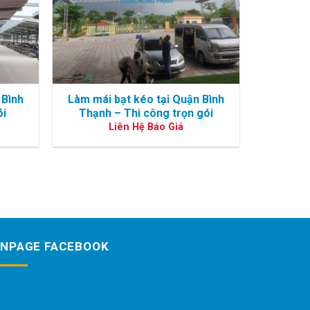
 Bình
Làm mái bạt kéo tại Quận Bình
ói
Thạnh – Thi công trọn gói
Liên Hệ Báo Giá
ANPAGE FACEBOOK