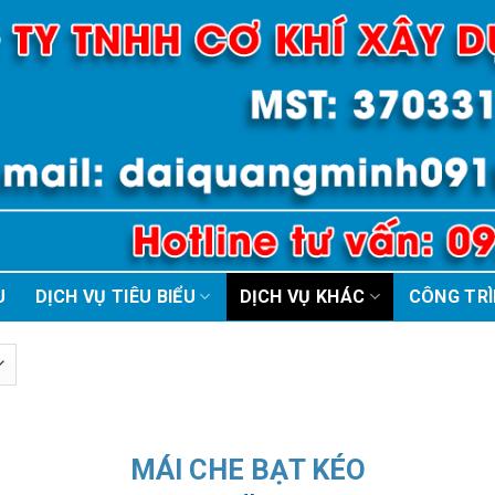
U
DỊCH VỤ TIÊU BIỂU
DỊCH VỤ KHÁC
CÔNG TR
MÁI CHE BẠT KÉO