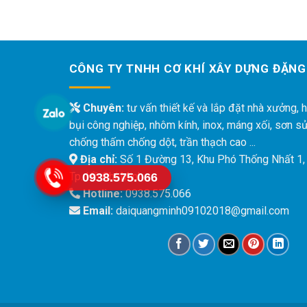
CÔNG TY TNHH CƠ KHÍ XÂY DỰNG ĐẶNG
Chuyên:
tư vấn thiết kế và lắp đặt nhà xưởng, h
bụi công nghiệp, nhôm kính, inox, máng xối, sơn s
chống thấm chống dột, trần thạch cao ...
Địa chỉ:
Số 1 Đường 13, Khu Phó Thống Nhất 1,
Tp. Hồ Chí Minh
0938.575.066
Hotline:
0938.575.066
Email:
daiquangminh09102018@gmail.com