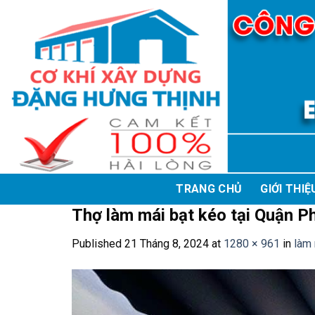
Skip
to
content
TRANG CHỦ
GIỚI THIỆ
Thợ làm mái bạt kéo tại Quận P
Published
21 Tháng 8, 2024
at
1280 × 961
in
làm 