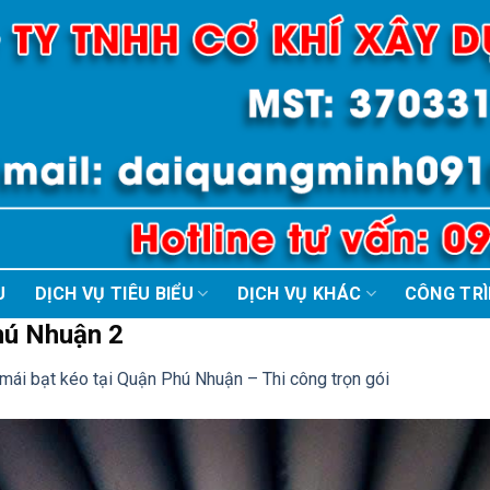
U
DỊCH VỤ TIÊU BIỂU
DỊCH VỤ KHÁC
CÔNG TR
hú Nhuận 2
mái bạt kéo tại Quận Phú Nhuận – Thi công trọn gói