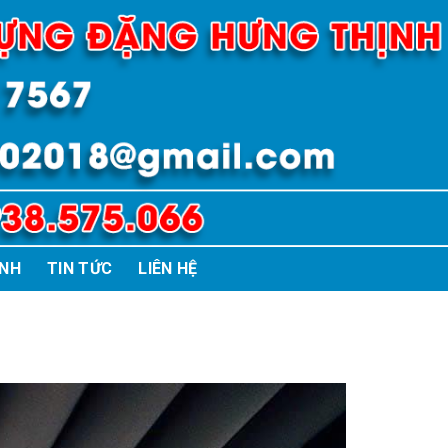
ÌNH
TIN TỨC
LIÊN HỆ