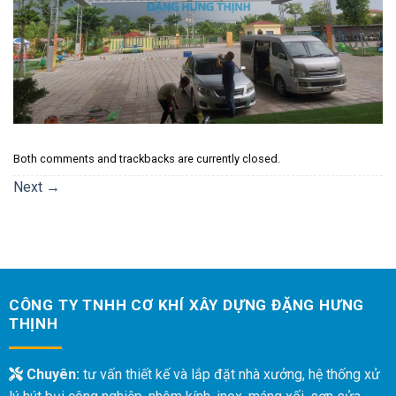
Both comments and trackbacks are currently closed.
Next
→
CÔNG TY TNHH CƠ KHÍ XÂY DỰNG ĐẶNG HƯNG
THỊNH
Chuyên:
tư vấn thiết kế và lắp đặt nhà xưởng, hệ thống xử