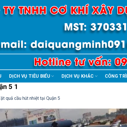
U
DỊCH VỤ TIÊU BIỂU
DỊCH VỤ KHÁC
CÔNG TR
ận 5 1
ặt quả cầu hút nhiệt tại Quận 5