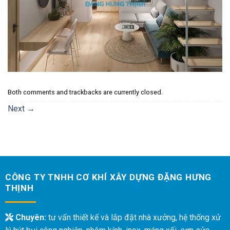
Both comments and trackbacks are currently closed.
Next
→
CÔNG TY TNHH CƠ KHÍ XÂY DỰNG ĐẶNG HƯNG
THỊNH
Chuyên:
tư vấn thiết kế và lắp đặt nhà xưởng, hệ thống xử