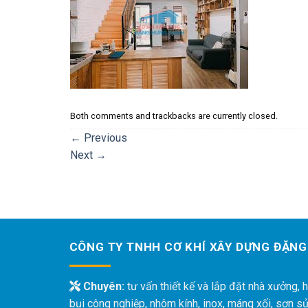
Both comments and trackbacks are currently closed.
←
Previous
Next
→
CÔNG TY TNHH CƠ KHÍ XÂY DỰNG ĐẶNG
Chuyên:
tư vấn thiết kế và lắp đặt nhà xưởng, h
bụi công nghiệp, nhôm kính, inox, máng xối, sơn s