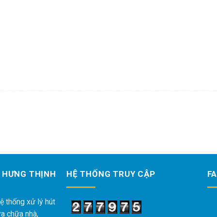
 HƯNG THỊNH
HỆ THỐNG TRUY CẬP
F
ệ thống xử lý hút
ửa chữa nhà,