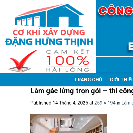
Skip
to
content
TRANG CHỦ
GIỚI THIỆ
Làm gác lửng trọn gói – thi côn
Published
14 Tháng 4, 2025
at
259 × 194
in
Làm g