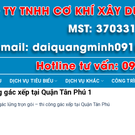
U
DỊCH VỤ TIÊU BIỂU
DỊCH VỤ KHÁC
CÔNG TR
g gác xếp tại Quận Tân Phú 1
ác lửng trọn gói – thi công gác xếp tại Quận Tân Phú