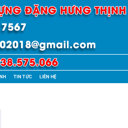
ÌNH
TIN TỨC
LIÊN HỆ