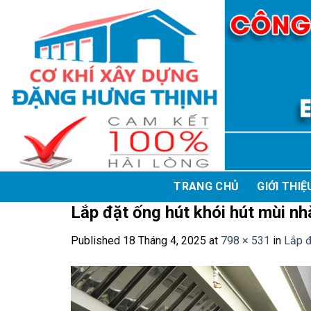
Skip
to
content
TRANG CHỦ
GIỚI THIỆ
Lắp đặt ống hút khói hút mùi nh
Published
18 Tháng 4, 2025
at
798 × 531
in
Lắp đ