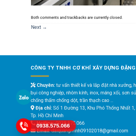
Both comments and trackbacks are currently closed.
Next
→
CÔNG TY TNHH CƠ KHÍ XÂY DỰNG ĐẶNG
Chuyên:
tư vấn thiết kế và lắp đặt nhà xưởng, h
bụi công nghiệp, nhôm kính, inox, máng xối, sơn s
chống thấm chống dột, trần thạch cao ...
Địa chỉ:
Số 1 Đường 13, Khu Phó Thống Nhất 1,
Tp. Hồ Chí Minh
Hotline:
0938.575.066
0938.575.066
Email:
daiquangminh09102018@gmail.com