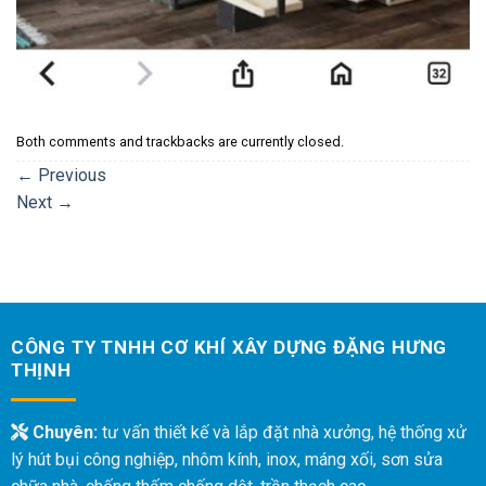
Both comments and trackbacks are currently closed.
←
Previous
Next
→
CÔNG TY TNHH CƠ KHÍ XÂY DỰNG ĐẶNG HƯNG
THỊNH
Chuyên:
tư vấn thiết kế và lắp đặt nhà xưởng, hệ thống xử
lý hút bụi công nghiệp, nhôm kính, inox, máng xối, sơn sửa