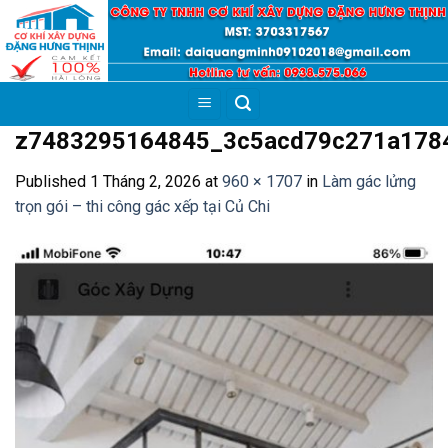
Skip
to
content
z7483295164845_3c5acd79c271a178
Published
1 Tháng 2, 2026
at
960 × 1707
in
Làm gác lửng
trọn gói – thi công gác xếp tại Củ Chi