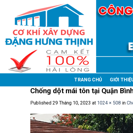
Skip
to
content
TRANG CHỦ
GIỚI THIỆ
Chống dột mái tôn tại Quận Bìn
Published
29 Tháng 10, 2023
at
1024 × 508
in
Chố