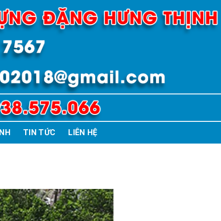
ÌNH
TIN TỨC
LIÊN HỆ