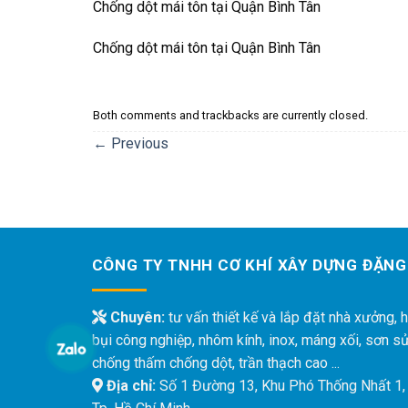
Chống dột mái tôn tại Quận Bình Tân
Chống dột mái tôn tại Quận Bình Tân
Both comments and trackbacks are currently closed.
←
Previous
CÔNG TY TNHH CƠ KHÍ XÂY DỰNG ĐẶNG
Chuyên:
tư vấn thiết kế và lắp đặt nhà xưởng, h
bụi công nghiệp, nhôm kính, inox, máng xối, sơn s
chống thấm chống dột, trần thạch cao ...
Địa chỉ:
Số 1 Đường 13, Khu Phó Thống Nhất 1,