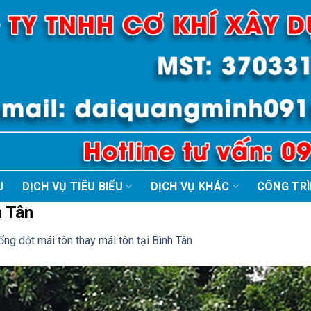
U
DỊCH VỤ TIÊU BIỂU
DỊCH VỤ KHÁC
CÔNG TR
h Tân
ng dột mái tôn thay mái tôn tại Bình Tân