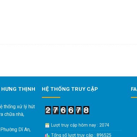
 HƯNG THỊNH
HỆ THỐNG TRUY CẬP
F
ệ thống xử lý hút
ửa chữa nhà,
Lượt truy cập hôm nay : 2074
 Phường Dĩ An,
Tổng số lượt truy cập : 896525