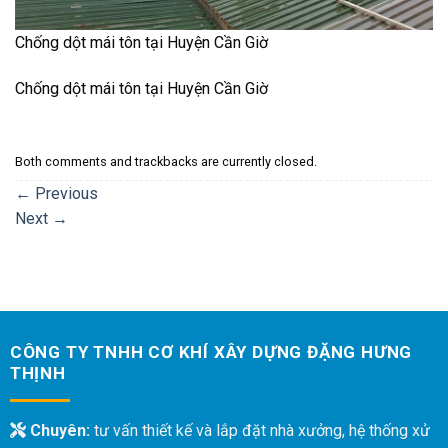
Chống dột mái tôn tại Huyện Cần Giờ
Chống dột mái tôn tại Huyện Cần Giờ
Both comments and trackbacks are currently closed.
←
Previous
Next
→
CÔNG TY TNHH CƠ KHÍ XÂY DỰNG ĐẶNG HƯNG
THỊNH
Chuyên:
tư vấn thiết kế và lắp đặt nhà xưởng, hệ thống xử