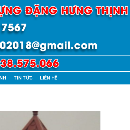
ÌNH
TIN TỨC
LIÊN HỆ