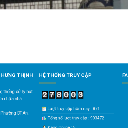
 HƯNG THỊNH
HỆ THỐNG TRUY CẬP
F
ệ thống xử lý hút
ửa chữa nhà,
Lượt truy cập hôm nay : 871
 Phường Dĩ An,
Tổng số lượt truy cập : 903472
Đang Online : 5