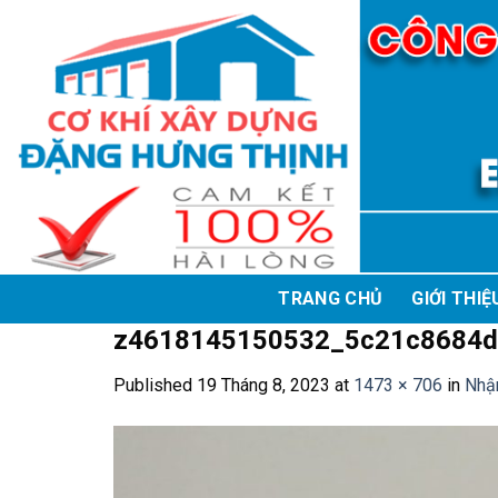
Skip
to
content
TRANG CHỦ
GIỚI THIỆ
z4618145150532_5c21c8684d
Published
19 Tháng 8, 2023
at
1473 × 706
in
Nhận