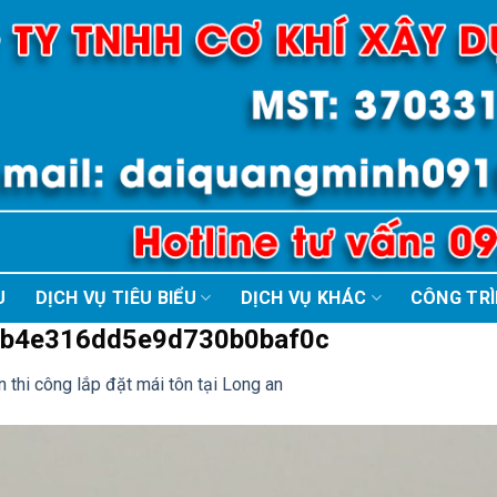
U
DỊCH VỤ TIÊU BIỂU
DỊCH VỤ KHÁC
CÔNG TR
b4e316dd5e9d730b0baf0c
 thi công lắp đặt mái tôn tại Long an