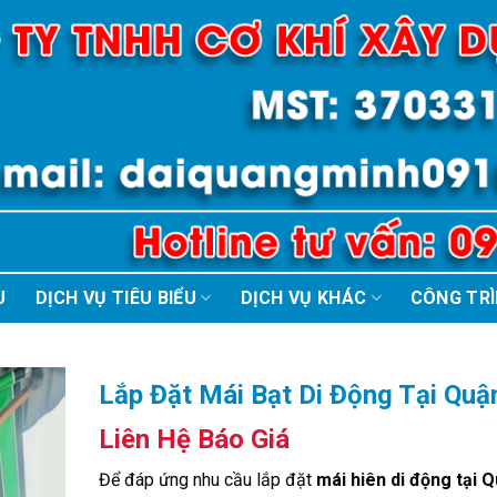
U
DỊCH VỤ TIÊU BIỂU
DỊCH VỤ KHÁC
CÔNG TR
Lắp Đặt Mái Bạt Di Động Tại Quậ
Liên Hệ Báo Giá
Để đáp ứng nhu cầu lắp đặt
mái hiên di động tại 