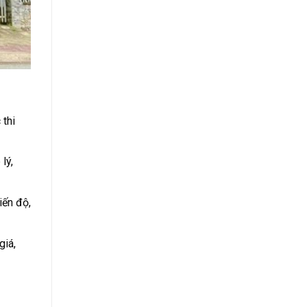
 thi
lý,
iến độ,
giá,