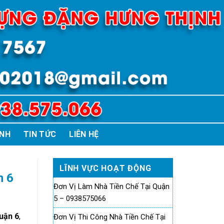
ÌNH
TIN TỨC
LIÊN HỆ
LĨNH VỰC HOẠT ĐỘNG
n 6
Đơn Vị Làm Nhà Tiền Chế Tại Quận
5 – 0938575066
Quận 6
,
Đơn Vị Thi Công Nhà Tiền Chế Tại