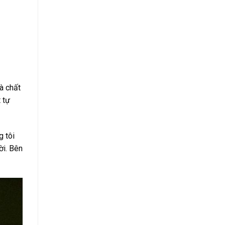
à chất
 tự
g tôi
ời. Bên