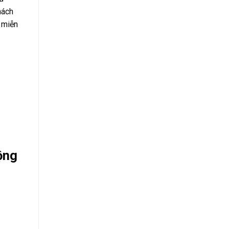
hách
 miễn
ộng