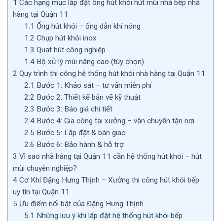
1
Các hạng mục lắp đặt ống hút khói hút mùi nhà bếp nhà
hàng tại Quận 11
1.1
Ống hút khói – ống dẫn khí nóng
1.2
Chụp hút khói inox
1.3
Quạt hút công nghiệp
1.4
Bộ xử lý mùi nâng cao (tùy chọn)
2
Quy trình thi công hệ thống hút khói nhà hàng tại Quận 11
2.1
Bước 1: Khảo sát – tư vấn miễn phí
2.2
Bước 2: Thiết kế bản vẽ kỹ thuật
2.3
Bước 3: Báo giá chi tiết
2.4
Bước 4: Gia công tại xưởng – vận chuyển tận nơi
2.5
Bước 5: Lắp đặt & bàn giao
2.6
Bước 6: Bảo hành & hỗ trợ
3
Vì sao nhà hàng tại Quận 11 cần hệ thống hút khói – hút
mùi chuyên nghiệp?
4
Cơ Khí Đặng Hưng Thịnh – Xưởng thi công hút khói bếp
uy tín tại Quận 11
5
Ưu điểm nổi bật của Đặng Hưng Thịnh
5.1
Những lưu ý khi lắp đặt hệ thống hút khói bếp