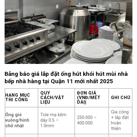
Bảng báo giá lắp đặt ống hút khói hút mùi nhà
bếp nhà hàng tại Quận 11 mới nhất 2025
QUY
ĐƠN GIÁ
HẠNG MỤC
CÁCH/VẬT
(VNĐ/MÉT
GHI CHÚ
THI CÔNG
LIỆU
DÀI)
Gia công
Ống gió
Tole mạ kẽm
250.000 –
+ lắp đặt
vuông/hình
dày 0.5 –
400.000
hoàn
chữ nhật
1.0mm
thiện