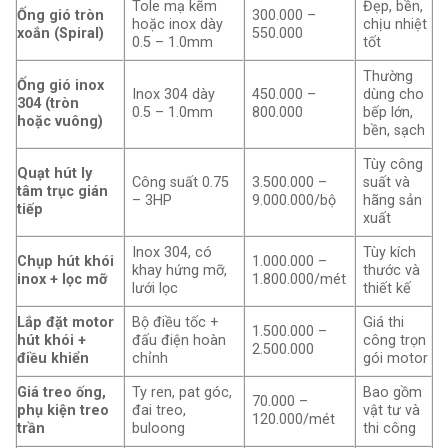
Tole mạ kẽm
Đẹp, bền,
Ống gió tròn
300.000 –
hoặc inox dày
chịu nhiệt
xoắn (Spiral)
550.000
0.5 – 1.0mm
tốt
Thường
Ống gió inox
Inox 304 dày
450.000 –
dùng cho
304 (tròn
0.5 – 1.0mm
800.000
bếp lớn,
hoặc vuông)
bền, sạch
Tùy công
Quạt hút ly
Công suất 0.75
3.500.000 –
suất và
tâm trục gián
– 3HP
9.000.000/bộ
hãng sản
tiếp
xuất
Inox 304, có
Tùy kích
Chụp hút khói
1.000.000 –
khay hứng mỡ,
thước và
inox + lọc mỡ
1.800.000/mét
lưới lọc
thiết kế
Lắp đặt motor
Bộ điều tốc +
Giá thi
1.500.000 –
hút khói +
đấu điện hoàn
công trọn
2.500.000
điều khiển
chỉnh
gói motor
Giá treo ống,
Ty ren, pat góc,
Bao gồm
70.000 –
phụ kiện treo
đai treo,
vật tư và
120.000/mét
trần
buloong
thi công