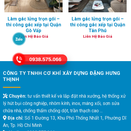
Làm gác lửng trọn gói –
Làm gác lửng trọn gói –
thi công gác xếp tại Quận
thi công gác xếp tại Quận
Gò Vấp
Tân Phú
Liên Hệ Báo Giá
Liên Hệ Báo Giá
0938.575.066
CÔNG TY TNHH CƠ KHÍ XÂY DỰNG ĐẶNG HƯNG
THỊNH
Chuyên:
tư vấn thiết kế và lắp đặt nhà xưởng, hệ thống xử
lý hút bụi công nghiệp, nhôm kính, inox, máng xối, sơn sửa
chữa nhà, chống thấm chống dột, trần thạch cao ...
Địa chỉ:
Số 1 Đường 13, Khu Phó Thống Nhất 1, Phường Dĩ
An, Tp. Hồ Chí Minh