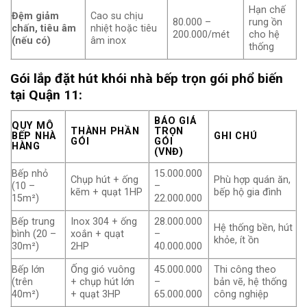
Hạn chế
Đệm giảm
Cao su chịu
80.000 –
rung ồn
chấn, tiêu âm
nhiệt hoặc tiêu
200.000/mét
cho hệ
(nếu có)
âm inox
thống
Gói lắp đặt hút khói nhà bếp trọn gói phổ biến
tại Quận 11:
BÁO GIÁ
QUY MÔ
THÀNH PHẦN
TRỌN
BẾP NHÀ
GHI CHÚ
GÓI
GÓI
HÀNG
(VNĐ)
Bếp nhỏ
15.000.000
Chụp hút + ống
Phù hợp quán ăn,
(10 –
–
kẽm + quạt 1HP
bếp hộ gia đình
15m²)
22.000.000
Bếp trung
Inox 304 + ống
28.000.000
Hệ thống bền, hút
bình (20 –
xoắn + quạt
–
khỏe, ít ồn
30m²)
2HP
40.000.000
Bếp lớn
Ống gió vuông
45.000.000
Thi công theo
(trên
+ chụp hút lớn
–
bản vẽ, hệ thống
40m²)
+ quạt 3HP
65.000.000
công nghiệp