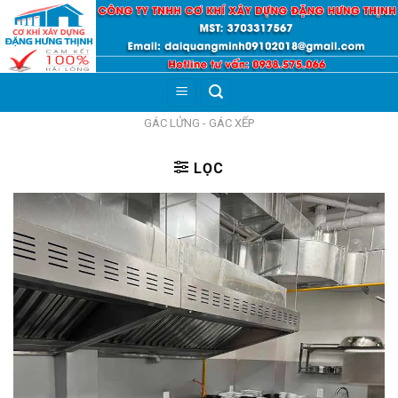
Skip
to
content
GÁC LỬNG - GÁC XẾP
LỌC