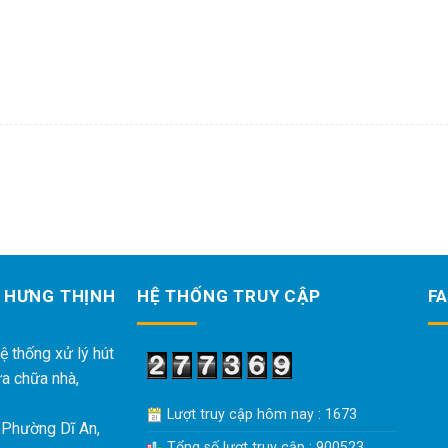
 HƯNG THỊNH
HỆ THỐNG TRUY CẬP
F
ệ thống xử lý hút
ửa chữa nhà,
Lượt truy cập hôm nay : 1673
 Phường Dĩ An,
Tổng số lượt truy cập : 900523