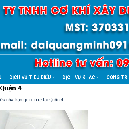
U
DỊCH VỤ TIÊU BIỂU
DỊCH VỤ KHÁC
CÔNG TR
 Quận 4
ữa nhà trọn gói giá rẻ tại Quận 4