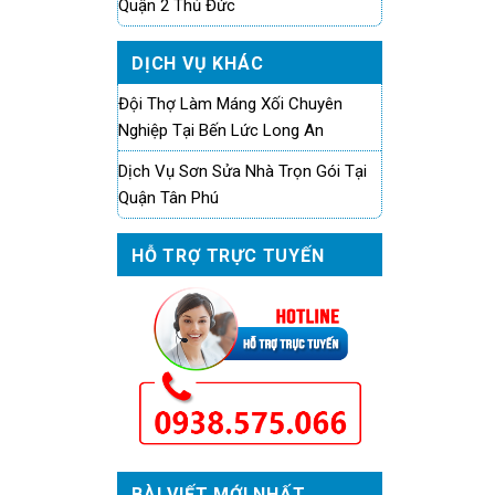
Quận 2 Thủ Đức
DỊCH VỤ KHÁC
Đội Thợ Làm Máng Xối Chuyên
Nghiệp Tại Bến Lức Long An
Dịch Vụ Sơn Sửa Nhà Trọn Gói Tại
Quận Tân Phú
HỖ TRỢ TRỰC TUYẾN
BÀI VIẾT MỚI NHẤT