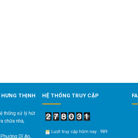
 HƯNG THỊNH
HỆ THỐNG TRUY CẬP
F
ệ thống xử lý hút
ửa chữa nhà,
Lượt truy cập hôm nay : 989
 Phường Dĩ An,