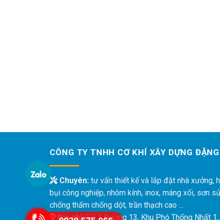
CÔNG TY TNHH CƠ KHÍ XÂY DỰNG ĐẶNG
Chuyên:
tư vấn thiết kế và lắp đặt nhà xưởng, h
bụi công nghiệp, nhôm kính, inox, máng xối, sơn s
chống thấm chống dột, trần thạch cao ...
Địa chỉ:
Số 1 Đường 13, Khu Phó Thống Nhất 1,