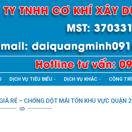
U
DỊCH VỤ TIÊU BIỂU
DỊCH VỤ KHÁC
CÔNG TR
GIÁ RẺ – CHỐNG DỘT MÁI TÔN KHU VỰC QUẬN 2