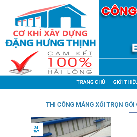
Skip
to
content
TRANG CHỦ
GIỚI THIỆ
THI CÔNG MÁNG XỐI TRỌN GÓI 
24
Th7