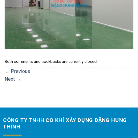
Both comments and trackbacks are currently closed.
←
Previous
Next
→
CÔNG TY TNHH CƠ KHÍ XÂY DỰNG ĐẶNG HƯNG
THỊNH