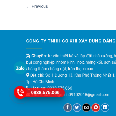
←
Previous
CÔNG TY TNHH CƠ KHÍ XÂY DỰNG ĐẶNG
Chuyên:
tư vấn thiết kế và lắp đặt nhà xưởng, h
bụi công nghiệp, nhôm kính, inox, máng xối, sơn s
chống thấm chống dột, trần thạch cao ...
Địa chỉ:
Số 1 Đường 13, Khu Phó Thống Nhất 1,
Tp. Hồ Chí Minh
Hotline:
0938.575.066
0938.575.066
Email:
daiquangminh09102018@gmail.com