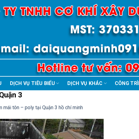
U
DỊCH VỤ TIÊU BIỂU
DỊCH VỤ KHÁC
CÔNG TR
 Quận 3
m mái tôn – poly tại Quận 3 hồ chí minh