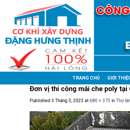
Skip
to
content
TRANG CHỦ
GIỚI THIỆ
Đơn vị thi công mái che poly tại
Published
3 Tháng 3, 2023
at
680 × 375
in
Thợ là