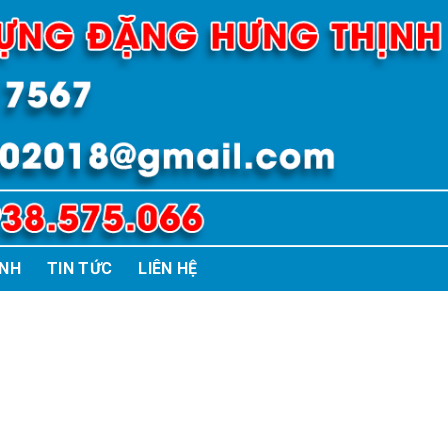
ÌNH
TIN TỨC
LIÊN HỆ