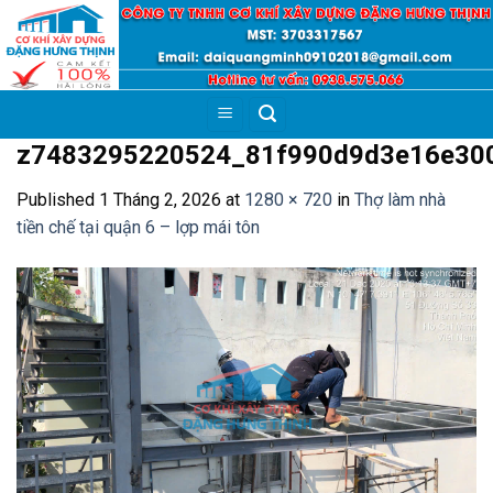
Skip
to
content
z7483295220524_81f990d9d3e16e30
Published
1 Tháng 2, 2026
at
1280 × 720
in
Thợ làm nhà
tiền chế tại quận 6 – lợp mái tôn