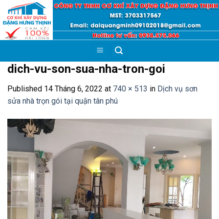
Skip
to
content
dich-vu-son-sua-nha-tron-goi
Published
14 Tháng 6, 2022
at
740 × 513
in
Dịch vụ sơn
sửa nhà trọn gói tại quận tân phú