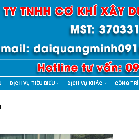
U
DỊCH VỤ TIÊU BIỂU
DỊCH VỤ KHÁC
CÔNG TR
n