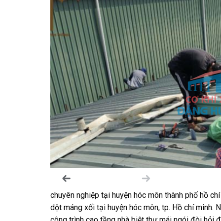
chuyên nghiệp tại huyện hóc môn thành phố hồ chí 
dột máng xối tại huyện hóc môn, tp. Hồ chí minh. 
công trình cao tầng nhà biệt thự mái ngói đòi hỏi