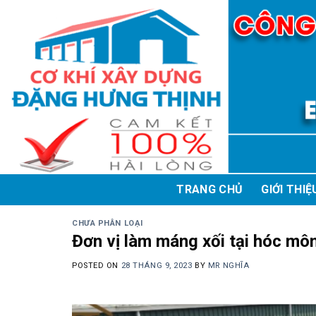
Skip
to
content
TRANG CHỦ
GIỚI THIỆ
CHƯA PHÂN LOẠI
Đơn vị làm máng xối tại hóc mô
POSTED ON
28 THÁNG 9, 2023
BY
MR NGHĨA