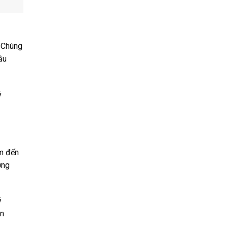
. Chúng
ầu
ý
mm đến
ợng
ý
ản