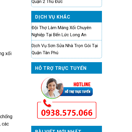
Quận 2 Thủ Đức
DỊCH VỤ KHÁC
Đội Thợ Làm Máng Xối Chuyên
Nghiệp Tại Bến Lức Long An
Dịch Vụ Sơn Sửa Nhà Trọn Gói Tại
Quận Tân Phú
ng xối
HỖ TRỢ TRỰC TUYẾN
ý chống
, các
BÀI VIẾT MỚI NHẤT