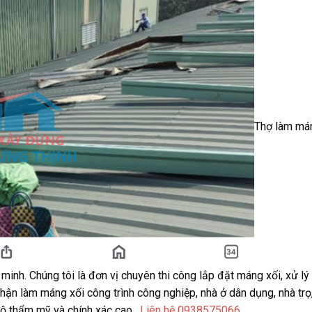
Thợ làm má
minh. Chúng tôi là đơn vị chuyên thi công lắp đặt máng xối, xử l
Nhận làm máng xối công trình công nghiệp, nhà ở dân dụng, nhà trọ
 độ thẩm mỹ và chính xác cao.
Liên hệ 0938575066