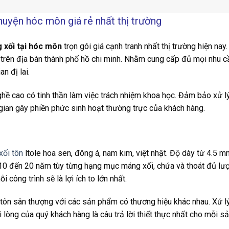
 huyện hóc môn giá rẻ nhất thị trường
g xối tại hóc môn
trọn gói giá cạnh tranh nhất thị trường hiện nay
trên địa bàn thành phố hồ chi minh. Nhằm cung cấp đủ mọi nhu c
n đị lai.
ghề cao có tinh thần làm việc trách nhiệm khoa học. Đảm bảo xử l
gian gây phiền phức sinh hoạt thường trực của khách hàng.
xối tôn
ltole hoa sen, đông á, nam kim, việt nhật. Độ dày từ 4.5 
10 đến 20 năm tùy từng hạng mục máng xối, chứa và thoát đủ lư
 công trình sẽ là lợi ích to lớn nhất.
 tôn sân thượng với các sản phẩm có thương hiệu khác nhau. Xử l
 lòng của quý khách hàng là câu trả lời thiết thực nhất cho mỗi s