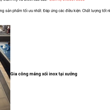
g sản phẩm tối ưu nhất. Đáp ứng các điều kiện. Chất lượng tốt n
Gia công máng xối inox tại xưởng