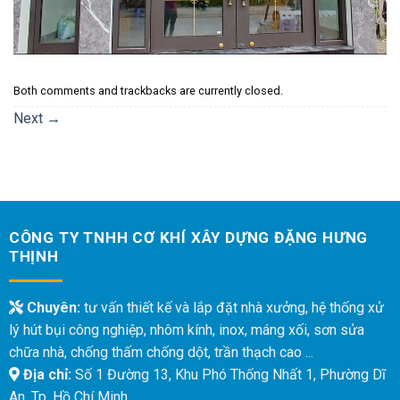
Both comments and trackbacks are currently closed.
Next
→
CÔNG TY TNHH CƠ KHÍ XÂY DỰNG ĐẶNG HƯNG
THỊNH
Chuyên:
tư vấn thiết kế và lắp đặt nhà xưởng, hệ thống xử
lý hút bụi công nghiệp, nhôm kính, inox, máng xối, sơn sửa
chữa nhà, chống thấm chống dột, trần thạch cao ...
Địa chỉ:
Số 1 Đường 13, Khu Phó Thống Nhất 1, Phường Dĩ
An, Tp. Hồ Chí Minh