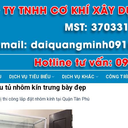
U
DỊCH VỤ TIÊU BIỂU
DỊCH VỤ KHÁC
CÔNG TR
u tủ nhôm kín trưng bày đẹp
ị thi công lắp đặt nhôm kính tại Quận Tân Phú