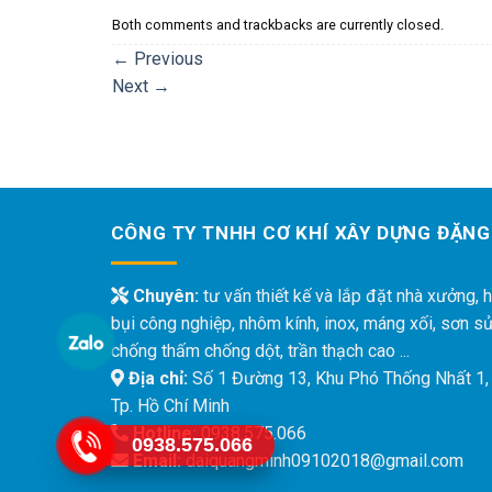
Both comments and trackbacks are currently closed.
←
Previous
Next
→
CÔNG TY TNHH CƠ KHÍ XÂY DỰNG ĐẶNG
Chuyên:
tư vấn thiết kế và lắp đặt nhà xưởng, h
bụi công nghiệp, nhôm kính, inox, máng xối, sơn s
chống thấm chống dột, trần thạch cao ...
Địa chỉ:
Số 1 Đường 13, Khu Phó Thống Nhất 1,
Tp. Hồ Chí Minh
Hotline:
0938.575.066
0938.575.066
Email:
daiquangminh09102018@gmail.com