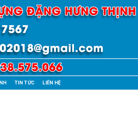
ÌNH
TIN TỨC
LIÊN HỆ