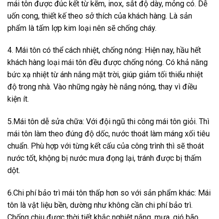
mái tôn được đúc kết từ kẽm, inox, sắt độ dày, mỏng có. Dễ
uốn cong, thiết kế theo sở thích của khách hàng. Là sản
phẩm là tấm lợp kim loại nên sẽ chống cháy.
4. Mái tôn có thể cách nhiệt, chống nóng: Hiện nay, hầu hết
khách hàng loại mái tôn đều được chống nóng. Có khả năng
bức xạ nhiệt từ ánh nắng mặt trời, giúp giảm tối thiểu nhiệt
độ trong nhà. Vào những ngày hè nắng nóng, thay vì điều
kiện ít.
5.Mái tôn dễ sửa chữa: Với đội ngũ thi công mái tôn giỏi. Thì
mái tôn làm theo đúng độ dốc, nước thoát làm máng xối tiêu
chuẩn. Phù hợp với từng kết cấu của công trình thì sẽ thoát
nước tốt, khộng bị nước mưa đọng lại, tránh được bị thấm
dột.
6.Chi phí bảo trì mái tôn thấp hơn so với sản phẩm khác: Mái
tôn là vật liệu bền, dường như không cần chi phí bảo trì.
Chống chịu được thời tiết khắc nghiệt nắng, mưa, gió bão.