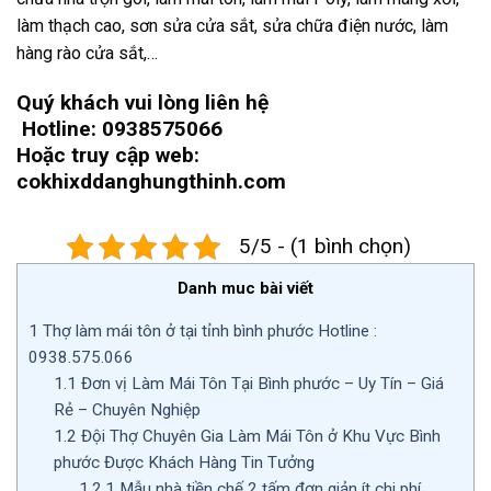
làm thạch cao, sơn sửa cửa sắt, sửa chữa điện nước, làm
hàng rào cửa sắt,…
Quý khách vui lòng liên hệ
Hotline: 0938575066
Hoặc truy cập web:
cokhixddanghungthinh.com
5/5 - (1 bình chọn)
Danh muc bài viết
1
Thợ làm mái tôn ở tại tỉnh bình phước Hotline :
0938.575.066
1.1
Đơn vị Làm Mái Tôn Tại Bình phước – Uy Tín – Giá
Rẻ – Chuyên Nghiệp
1.2
Đội Thợ Chuyên Gia Làm Mái Tôn ở Khu Vực Bình
phước Được Khách Hàng Tin Tưởng
1.2.1
Mẫu nhà tiền chế 2 tấm đơn giản ít chi phí