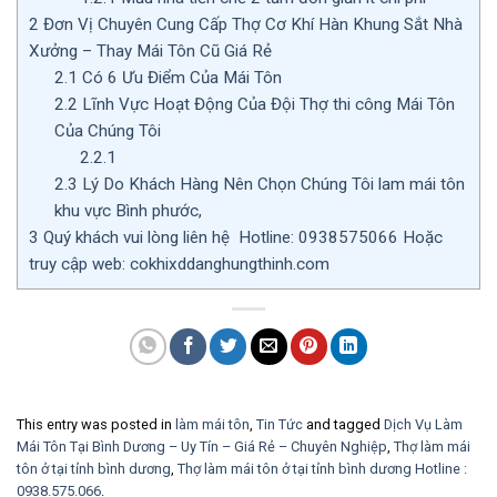
2
Đơn Vị Chuyên Cung Cấp Thợ Cơ Khí Hàn Khung Sắt Nhà
Xưởng – Thay Mái Tôn Cũ Giá Rẻ
2.1
Có 6 Ưu Điểm Của Mái Tôn
2.2
Lĩnh Vực Hoạt Động Của Đội Thợ thi công Mái Tôn
Của Chúng Tôi
2.2.1
2.3
Lý Do Khách Hàng Nên Chọn Chúng Tôi lam mái tôn
khu vực Bình phước,
3
Quý khách vui lòng liên hệ Hotline: 0938575066 Hoặc
truy cập web: cokhixddanghungthinh.com
This entry was posted in
làm mái tôn
,
Tin Tức
and tagged
Dịch Vụ Làm
Mái Tôn Tại Bình Dương – Uy Tín – Giá Rẻ – Chuyên Nghiệp
,
Thợ làm mái
tôn ở tại tỉnh bình dương
,
Thợ làm mái tôn ở tại tỉnh bình dương Hotline :
0938.575.066
.