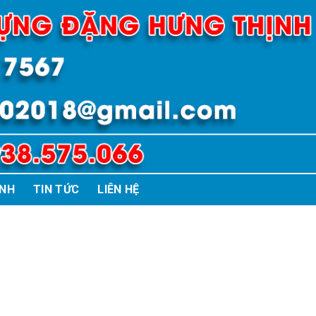
ÌNH
TIN TỨC
LIÊN HỆ