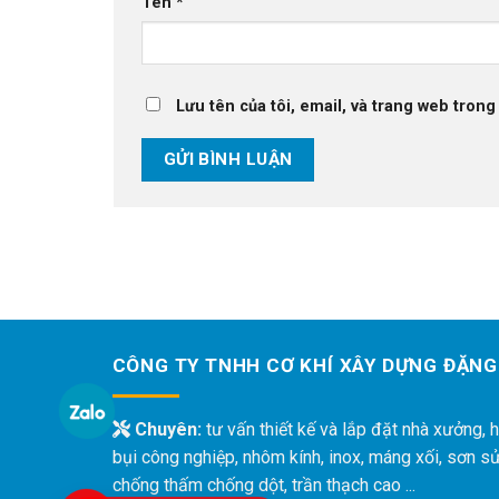
Tên
*
Lưu tên của tôi, email, và trang web trong 
CÔNG TY TNHH CƠ KHÍ XÂY DỰNG ĐẶNG
Chuyên:
tư vấn thiết kế và lắp đặt nhà xưởng, h
bụi công nghiệp, nhôm kính, inox, máng xối, sơn s
chống thấm chống dột, trần thạch cao ...