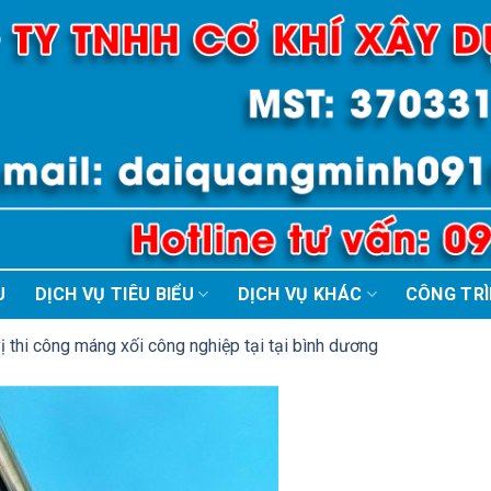
U
DỊCH VỤ TIÊU BIỂU
DỊCH VỤ KHÁC
CÔNG TR
ị thi công máng xối công nghiệp tại tại bình dương