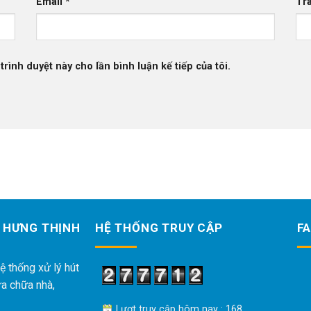
Email
*
Tr
trình duyệt này cho lần bình luận kế tiếp của tôi.
 HƯNG THỊNH
HỆ THỐNG TRUY CẬP
F
ệ thống xử lý hút
ửa chữa nhà,
Lượt truy cập hôm nay : 168