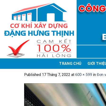
Skip
to
content
TRANG CHỦ
GIỚI THIỆ
Published
17 Tháng 7, 2022
at
600 × 599
in
Đơn v