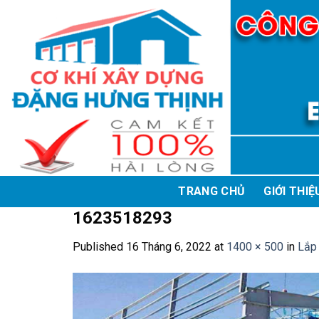
Skip
to
content
TRANG CHỦ
GIỚI THIỆ
1623518293
Published
16 Tháng 6, 2022
at
1400 × 500
in
Lắp