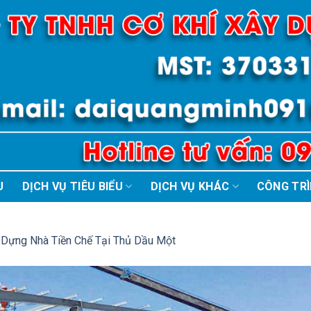
U
DỊCH VỤ TIÊU BIỂU
DỊCH VỤ KHÁC
CÔNG TR
 Dựng Nhà Tiền Chế Tại Thủ Dầu Một