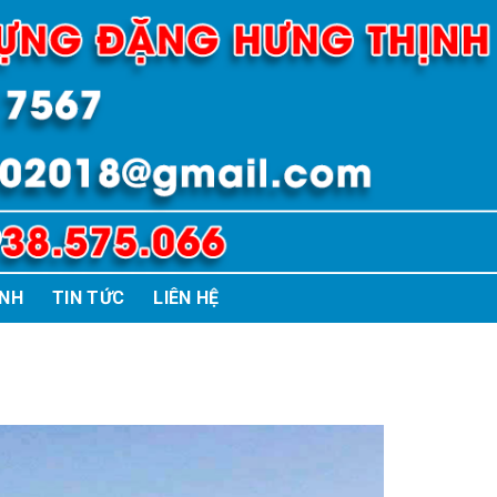
ÌNH
TIN TỨC
LIÊN HỆ