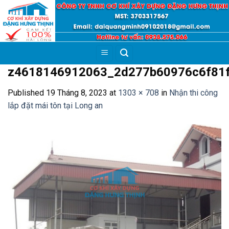
Skip
to
content
z4618146912063_2d277b60976c6f81
Published
19 Tháng 8, 2023
at
1303 × 708
in
Nhận thi công
lắp đặt mái tôn tại Long an