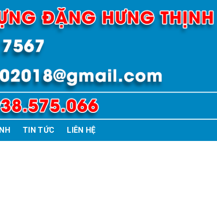
ÌNH
TIN TỨC
LIÊN HỆ