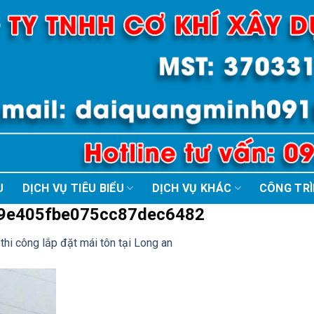
U
DỊCH VỤ TIÊU BIỂU
DỊCH VỤ KHÁC
CÔNG TR
9e405fbe075cc87dec6482
thi công lắp đặt mái tôn tại Long an