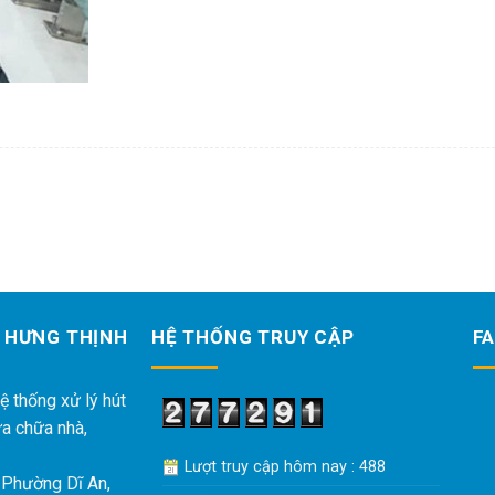
 HƯNG THỊNH
HỆ THỐNG TRUY CẬP
F
ệ thống xử lý hút
ửa chữa nhà,
Lượt truy cập hôm nay : 488
 Phường Dĩ An,