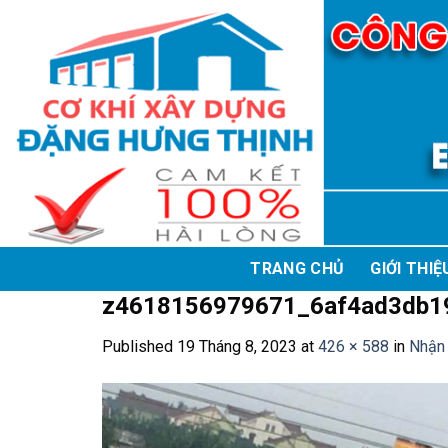
Skip
to
content
TRANG CHỦ
GIỚI THIỆ
z4618156979671_6af4ad3db1
Published
19 Tháng 8, 2023
at
426 × 588
in
Nhận 