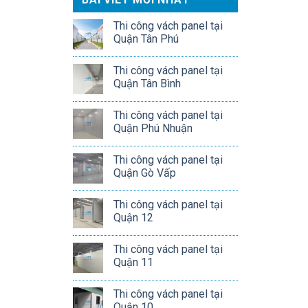
Thi công vách panel tại
Quận Tân Phú
Thi công vách panel tại
Quận Tân Bình
Thi công vách panel tại
Quận Phú Nhuận
Thi công vách panel tại
Quận Gò Vấp
Thi công vách panel tại
Quận 12
Thi công vách panel tại
Quận 11
Thi công vách panel tại
Quận 10