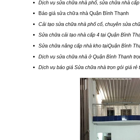
Dịch vụ sửa chữa nhà phố, sửa chữa nhà cấp
Báo giá sửa chữa nhà Quận Bình Thạnh
Cải tạo sửa chữa nhà phố cổ, chuyên sửa chữ
Sửa chữa cải tạo nhà cấp 4 tại Quận Bình Th
Sửa chữa nâng cấp nhà kho tạiQuận Bình Thạn
Dịch vụ sửa chữa nhà ở Quận Bình Thạnh trọn
Dịch vụ báo giá Sửa chữa nhà trọn gói giá rẻ