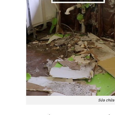
Sửa chữa 