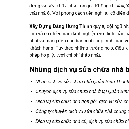
dựng và sửa chữa nhà trọn gói. Không chỉ vậy,
X
thất nhà ở. Với phong cách tiện nghi từ cổ điển
Xây Dựng Đăng Hưng Thịnh
quy tụ đội ngũ nhâ
tình và có nhiều năm kinh nghiệm với tinh thần 
nhất.và mang đến cho bạn một công trình toàn v
khách hàng. Tùy theo những trường hợp, điều ki
pháp hợp lý…với chi phí thấp nhất.
Những dịch vụ sửa chữa nhà tr
Nhận dịch vụ sửa chữa nhà Quận Bình Thạnh 
Chuyên dịch vụ sửa chữa nhà ở tại Quận Bình
Dịch vụ sửa chữa nhà trọn gói, dịch vụ sửa 
Công ty chuyên dịch vụ sửa chữa nhà chung 
Dịch vụ sửa chữa nhà củ, dịch vụ sửa chữa 