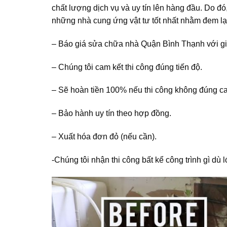
chất lượng dịch vụ và uy tín lên hàng đầu. Do đ
những nhà cung ứng vật tư tốt nhất nhằm đem lạ
– Báo giá sửa chữa nhà Quận Bình Thạnh với giá
– Chúng tôi cam kết thi công đúng tiến độ.
– Sẽ hoàn tiền 100% nếu thi công không đúng ca
– Bảo hành uy tín theo hợp đồng.
– Xuất hóa đơn đỏ (nếu cần).
-Chúng tôi nhận thi công bất kể công trình gì dù 