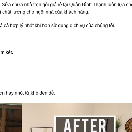
ó, Sửa chữa nhà trọn gói giá rẻ tại Quận Bình Thạnh luôn lựa c
i chất lượng cho ngôi nhà của khách hàng.
 cả hợp lý nhất khi bạn sử dụng dịch vụ của chúng tôi.
m kết.
lớn hay nhỏ, từ khó đến dễ.