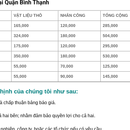
tại Quận Bình Thạnh
VẬT LIỆU THÔ
NHÂN CÔNG
TỔNG CỘNG
165,000
120,000
285,000
324,000
180,000
504,000
175,000
120,000
295,000
350,000
180,000
530,000
55,000
70,000
125,000
55,000
90,000
145,000
ịnh của chúng tôi như sau:
và chấp thuận bảng báo giá.
ả hai bên; nhằm đảm bảo quyền lợi cho cả hai.
nghiệp, công ty, hoặc các tổ chức nếu có yêu cầu…