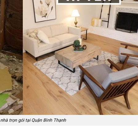
nhà trọn gói tại Quận Bình Thạnh