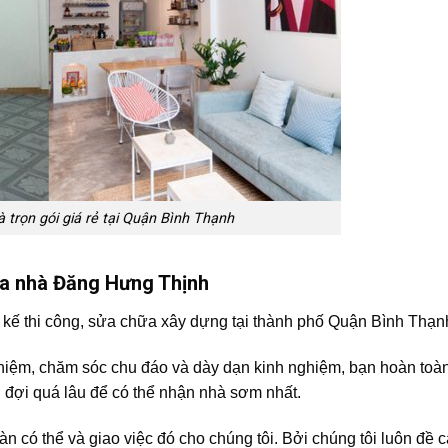
 trọn gói giá rẻ tại Quận Bình Thạnh
ữa nhà Đăng Hưng Thịnh
t kế thi công, sửa chữa xây dựng tại thành phố Quận Bình Thạn
h nhiệm, chăm sóc chu đáo và dày dạn kinh nghiệm, bạn hoàn toà
ờ đợi quá lâu để có thể nhận nhà sơm nhất.
àn có thể và giao việc đó cho chúng tôi. Bởi chúng tôi luôn đề 