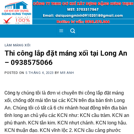
Skip
to
content
LÀM MÁNG XỐI
Thi công lắp đặt máng xối tại Long An
– 0938575066
POSTED ON
5 THÁNG 4, 2023
BY
MR ANH
Công
ty chúng tôi là đơn vị chuyên thi công lắp đặt máng
xối, chống dột mái tôn tại các KCN trên địa bàn tỉnh Long
An. Chúng tôi có tất cả 6 chi nhánh hoạt động trên địa bàn
tỉnh long an chủ yếu các KCN như: KCN cầu tràm. KCN an
phú thạnh. KCN tân kim. KCN nhựt chánh. KCN long hậu.
KCN thuận đạo. KCN vĩnh lộc 2. KCN cầu cảng phước