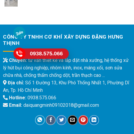
CÔNG TY TNHH CƠ KHÍ XÂY DỰNG ĐẶNG HƯNG
THỊNH
0938.575.066
Chuyên:
tư vấn thiết kế và lắp đặt nhà xưởng, hệ thống xử
lý hút bụi công nghiệp, nhôm kính, inox, máng xối, sơn sửa
chữa nhà, chống thấm chống dột, trần thạch cao ...
Địa chỉ:
Số 1 Đường 13, Khu Phó Thống Nhất 1, Phường Dĩ
An, Tp. Hồ Chí Minh
Hotline:
0938.575.066
Email:
daiquangminh09102018@gmail.com