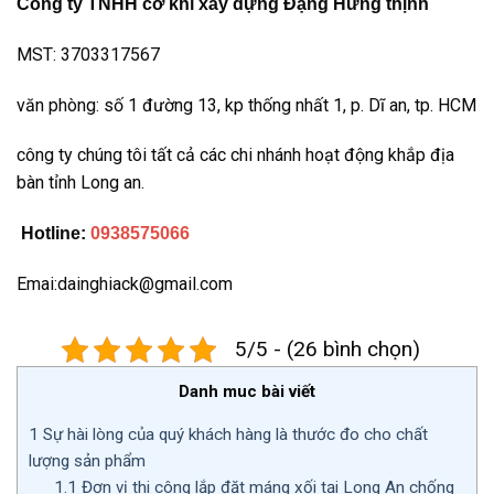
Công ty TNHH cơ khí xây dựng Đặng Hưng thịnh
MST: 3703317567
văn phòng: số 1 đường 13, kp thống nhất 1, p. Dĩ an, tp. HCM
công ty chúng tôi tất cả các chi nhánh hoạt động khắp địa
bàn tỉnh Long an.
Hotline:
0938575066
Emai:dainghiack@gmail.com
5/5 - (26 bình chọn)
Danh muc bài viết
1
Sự hài lòng của quý khách hàng là thước đo cho chất
lượng sản phẩm
1.1
Đơn vị thi công lắp đặt máng xối tại Long An chống