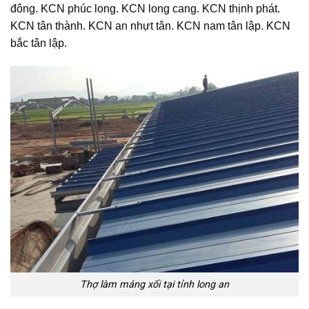
đông. KCN phúc long. KCN long cang. KCN thịnh phát.
KCN tân thành. KCN an nhựt tân. KCN nam tân lập. KCN
bắc tân lập.
Thợ làm máng xối tại tỉnh long an