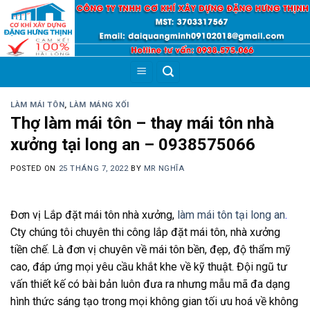
Skip
to
content
LÀM MÁI TÔN
,
LÀM MÁNG XỐI
Thợ làm mái tôn – thay mái tôn nhà
xưởng tại long an – 0938575066
POSTED ON
25 THÁNG 7, 2022
BY
MR NGHĨA
Đơn vị Lắp đặt mái tôn nhà xưởng,
làm mái tôn tại long an
.
Cty chúng tôi chuyên thi công lắp đặt mái tôn, nhà xưởng
tiền chế. Là đơn vị chuyên về mái tôn bền, đẹp, độ thẩm mỹ
cao, đáp ứng mọi yêu cầu khắt khe về kỹ thuật. Đội ngũ tư
vấn thiết kế có bài bản luôn đưa ra nhưng mẫu mã đa dạng
hình thức sáng tạo trong mọi không gian tối ưu hoá về không