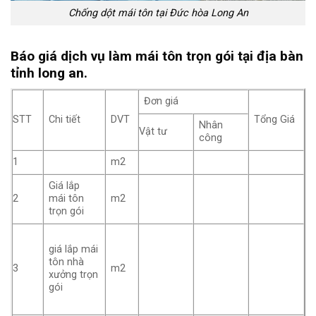
Chống dột mái tôn tại Đức hòa Long An
Báo giá dịch vụ làm mái tôn trọn gói tại địa bàn
tỉnh long an.
Đơn giá
STT
Chi tiết
DVT
Tổng Giá
Nhân
Vật tư
công
1
m2
Giá lắp
2
mái tôn
m2
trọn gói
giá lắp mái
tôn nhà
3
m2
xưởng trọn
gói