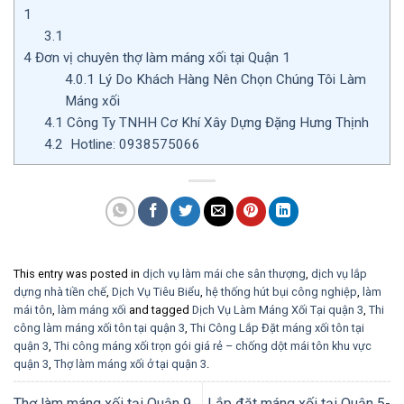
1
3.1
4
Đơn vị chuyên thợ làm máng xối tại Quận 1
4.0.1
Lý Do Khách Hàng Nên Chọn Chúng Tôi Làm
Máng xối
4.1
Công Ty TNHH Cơ Khí Xây Dựng Đặng Hưng Thịnh
4.2
Hotline: 0938575066
This entry was posted in
dịch vụ làm mái che sân thượng
,
dịch vụ lắp
dựng nhà tiền chế
,
Dịch Vụ Tiêu Biểu
,
hệ thống hút bụi công nghiệp
,
làm
mái tôn
,
làm máng xối
and tagged
Dịch Vụ Làm Máng Xối Tại quận 3
,
Thi
công làm máng xối tôn tại quận 3
,
Thi Công Lắp Đặt máng xối tôn tại
quận 3
,
Thi công máng xối trọn gói giá rẻ – chống dột mái tôn khu vực
quận 3
,
Thợ làm máng xối ở tại quận 3
.
Thợ làm máng xối tại Quận 9
Lắp đặt máng xối tại Quận 5-