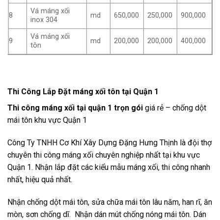
Vá máng xối
8
md
650,000
250,000
900,000
inox 304
Vá máng xối
9
md
200,000
200,000
400,000
tôn
Thi Công Lắp Đặt máng xối tôn tại Quận 1
Thi công máng xối tại quận 1 trọn gói
giá rẻ – chống dột
mái tôn khu vực Quận 1
Công Ty TNHH Cơ Khí Xây Dựng Đặng Hưng Thịnh là đội thợ
chuyên thi công máng xối chuyên nghiệp nhất tại khu vực
Quận 1
. Nhận lắp đặt các kiểu mẫu máng xối, thi công nhanh
nhất, hiệu quả nhất.
Nhận chống dột mái tôn, sửa chữa mái tôn lâu năm, han rĩ, ăn
mòn, sơn chống dĩ. Nhận dán mút chống nóng mái tôn. Dán