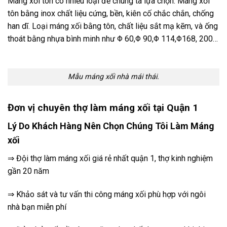
Máng xối tôn có nhiều loại để chúng ta lựa chọn. Máng xối
tôn bằng inox chất liệu cứng, bền, kiên cố chắc chắn, chống
han dĩ. Loại máng xối bằng tôn, chất liệu sắt mạ kẽm, và ống
thoát bằng nhựa bình minh như Φ 60,Φ 90,Φ 114,Φ168, 200…
Mẫu máng xối nhà mái thái.
Đơn vị chuyên thợ làm máng xối tại Quận 1
Lý Do Khách Hàng Nên Chọn Chúng Tôi Làm Máng
xối
⇒ Đội thợ làm máng xối giá rẻ nhất
quận 1
, thợ kinh nghiệm
gần 20 năm
⇒ Khảo sát và tư vấn thi công máng xối phù hợp với ngôi
nhà bạn miễn phí