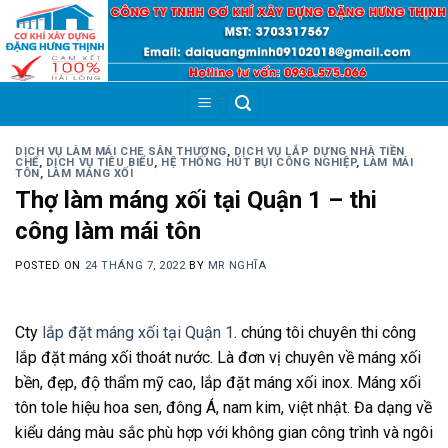
Skip
to
content
DỊCH VỤ LÀM MÁI CHE SÂN THƯỢNG
,
DỊCH VỤ LẮP DỰNG NHÀ TIỀN
CHẾ
,
DỊCH VỤ TIÊU BIỂU
,
HỆ THỐNG HÚT BỤI CÔNG NGHIỆP
,
LÀM MÁI
TÔN
,
LÀM MÁNG XỐI
Thợ làm máng xối tại Quận 1 – thi
công làm mái tôn
POSTED ON
24 THÁNG 7, 2022
BY
MR NGHĨA
Cty
lắp đặt máng xối tại Quận 1
. chúng tôi chuyên thi công
lắp đặt máng xối thoát nước. Là đơn vị chuyên về máng xối
bền, đẹp, độ thẩm mỹ cao, lắp đặt máng xối inox. Máng xối
tôn tole hiệu hoa sen, đông Á, nam kim, việt nhật. Đa dạng về
kiểu dáng màu sắc phù hợp với không gian công trình và ngôi