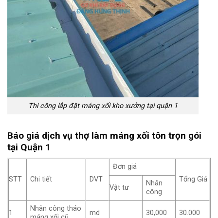
Thi công lắp đặt máng xối kho xưởng tại quận 1
Báo giá dịch vụ thợ làm máng xối tôn trọn gói
tại Quận 1
Đơn giá
STT
Chi tiết
DVT
Tổng Giá
Nhân
Vật tư
công
Nhân công tháo
1
md
30,000
30.000
máng xối cũ